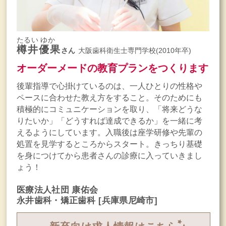
たるい ゆか
樽井優果
さん
大阪歯科衛生士専門学校(2010年卒)
オーダーメードの教育プランをつくります
後輩指導で心掛けているのは、一人ひとりの性格や
ペースに合わせた教え方をすること。そのためにも
積極的にコミュニケーションを取り、「将来どうな
りたいか」「どうすれば達成できるか」を一緒に考
えるようにしています。入職後は座学研修や先輩の
処置を見学するところからスタート。きっちり基礎
を身につけてから患者さんの診療に入っていきまし
ょう！
医療法人社団 康佑会
永井歯科・矯正歯科
[兵庫県尼崎市]