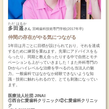
ただ はるか
多田遥
さん
宮崎歯科技術専門学校(2017年卒)
仲間の存在がやる気につながる
1年目は月ごとに目標が設けられており、それを達成
するために練習を重ねます。先輩にアドバイスをも
らったり、同期と教え合ったりする中で自然とモチ
ベーションも上がっていきました！また外科専門の
Drからハイレベルな治療を学べるのも当法人の魅
力。一般歯科ではなかなか経験できないような知
識・技術に触れられるので、とても刺激になってい
ます。
医療法人社団 JINAI
①西台仁愛歯科クリニック/②仁愛歯科クリニッ
ク